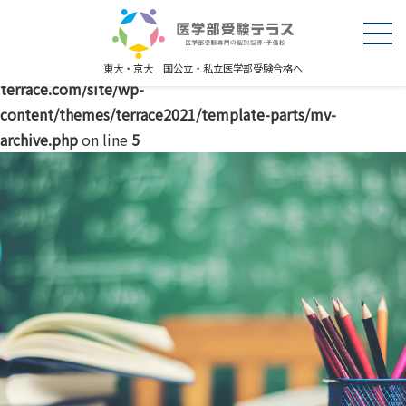
Warning
: explode() expects parameter 2 to be string, object
given in
/home/r5227289/public_html/igakubujuken-
東大・京大 国公立・私立医学部受験合格へ
terrace.com/site/wp-
content/themes/terrace2021/template-parts/mv-
archive.php
on line
5