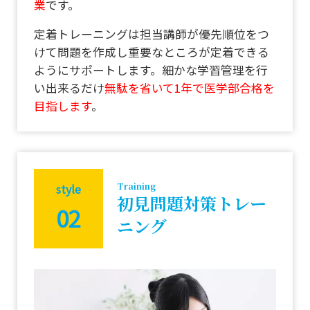
業
です。
単語・文
定着トレーニングは担当講師が優先順位をつ
法チェッ
けて問題を作成し重要なところが定着できる
ク
ようにサポートします。細かな学習管理を行
い出来るだけ
無駄を省いて1年で医学部合格を
目指します
。
Training
style
初見問題対策トレー
02
ニング