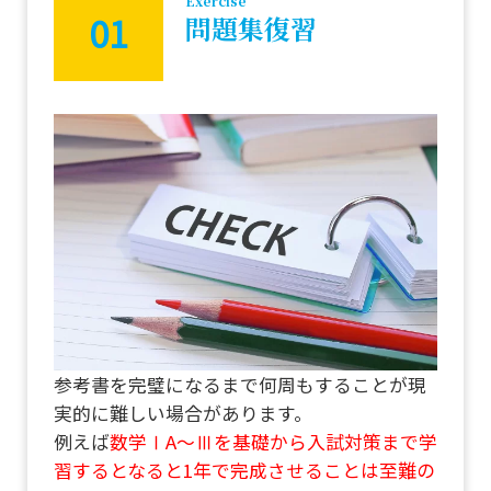
Exercise
復習
01
問題集復習
3.
Training
初見問題
対策トレ
ーニング
4.
Exam
入試
問題
5.
参考書を完璧になるまで何周もすることが現
Calculation
実的に難しい場合があります。
計算特訓
例えば
数学ⅠA～Ⅲを基礎から入試対策まで学
6.
習するとなると1年で完成させることは至難の
Grammar