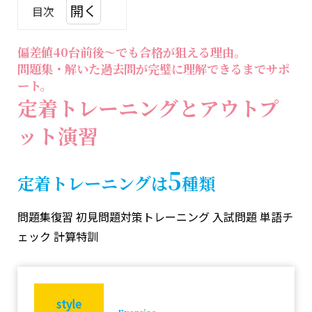
目次
1.
偏差値40台前後～でも合格が狙える理由。
定
問題集・解いた過去問が完璧に理解できるまでサポ
着
ート。
ト
定着トレーニングとアウトプ
レ
ー
ット演習
ニ
ン
5
定着トレーニングは
種類
グ
は5
問題集復習
初見問題対策トレーニング
入試問題
単語チ
種
ェック
計算特訓
類
2.
Exercise
問題集
style