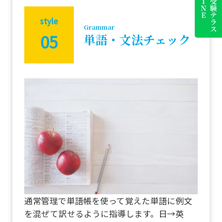
style
Grammar
05
単語・文法チェック
通常管理で単語帳を使って覚えた単語に例文
を混ぜて訳せるように指導します。日→英