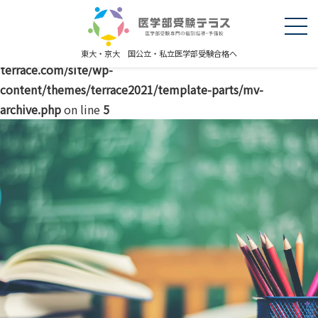
Warning
: explode() expects parameter 2 to be string, object
given in
/home/r5227289/public_html/igakubujuken-
東大・京大 国公立・私立医学部受験合格へ
terrace.com/site/wp-
content/themes/terrace2021/template-parts/mv-
archive.php
on line
5