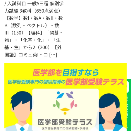
/ 入試科目 一般A日程 個別学
力試験 3教科（650点満点）
【数学】数I・数A・数II・数
B（数列・ベクトル）・数
III（150）【理科】「物基・
物」・「化基・化」・「生
基・生」から2（200）【外
国語】コミュ英I・コ […]