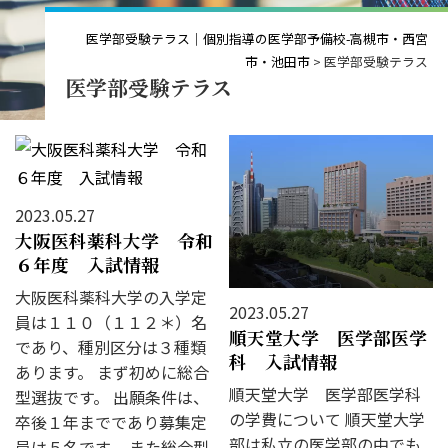
医学部受験テラス｜個別指導の医学部予備校-高槻市・西宮
市・池田市
>
医学部受験テラス
医学部受験テラス
2023.05.27
大阪医科薬科大学 令和
６年度 入試情報
大阪医科薬科大学の入学定
2023.05.27
員は１１０（１１２＊）名
順天堂大学 医学部医学
であり、種別区分は３種類
科 入試情報
あります。 まず初めに総合
順天堂大学 医学部医学科
型選抜です。 出願条件は、
の学費について 順天堂大学
卒後１年までであり募集定
部は私立の医学部の中でも
員は５名です。 また総合型