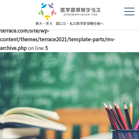
Warning
: explode() expects parameter 2 to be string, object
given in
/home/r5227289/public_html/igakubujuken-
東大・京大 国公立・私立医学部受験合格へ
terrace.com/site/wp-
content/themes/terrace2021/template-parts/mv-
archive.php
on line
5