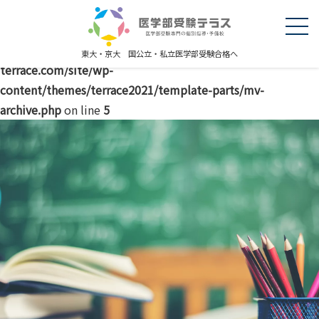
Warning
: explode() expects parameter 2 to be string, object
given in
/home/r5227289/public_html/igakubujuken-
東大・京大 国公立・私立医学部受験合格へ
terrace.com/site/wp-
content/themes/terrace2021/template-parts/mv-
archive.php
on line
5