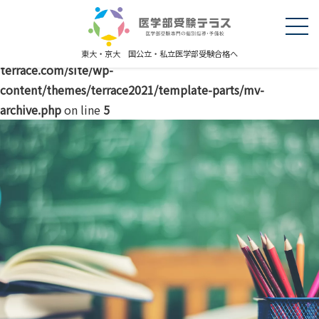
Warning
: explode() expects parameter 2 to be string, object
given in
/home/r5227289/public_html/igakubujuken-
東大・京大 国公立・私立医学部受験合格へ
terrace.com/site/wp-
content/themes/terrace2021/template-parts/mv-
archive.php
on line
5