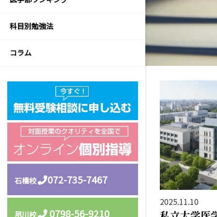
物
理
科目別勉強法
の
勉
コラム
強
法
英
語
の
勉
強
法
072-735-7467
化
石橋校
学
2025.11.10
の
0798-56-9210
私立大学医学
勉
夙川校