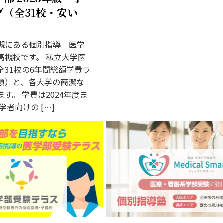
（全31校・安い
槻にある個別指導 医学
高槻校です。 私立大学医
全31校の6年間総額学費ラ
順）と、各大学の簡潔な
す。 学費は2024年度ま
学者向けの […]