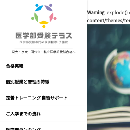
Warning
: explode()
content/themes/ter
数
学
の
東大・京大 国公立・私立医学部受験合格へ
勉
強
合格実績
法
個別授業と管理の特徴
生
物
定着トレーニング 自習サポート
の
勉
強
ご入学までの流れ
法
医学部ランキング