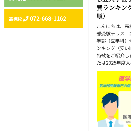
強
費ランキング
法
順）
072-668-1162
高槻校
こんにちは、高
小
部受験テラス 
論
学部（医学科）
文
ンキング（安い
の
特徴をご紹介しま
対
たは2025年度入
策
と
勉
強
法